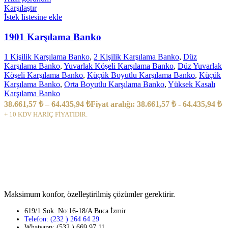
Karşılaştır
İstek listesine ekle
1901 Karşılama Banko
1 Kişilik Karşılama Banko
,
2 Kişilik Karşılama Banko
,
Düz
Karşılama Banko
,
Yuvarlak Köşeli Karşılama Banko
,
Düz Yuvarlak
Köşeli Karşılama Banko
,
Küçük Boyutlu Karşılama Banko
,
Küçük
Karşılama Banko
,
Orta Boyutlu Karşılama Banko
,
Yüksek Kasalı
Karşılama Banko
38.661,57
₺
–
64.435,94
₺
Fiyat aralığı: 38.661,57 ₺ - 64.435,94 ₺
+ 10 KDV HARİÇ FİYATIDIR.
Maksimum konfor, özelleştirilmiş çözümler gerektirir.
619/1 Sok. No:16-18/A Buca İzmir
Telefon: (232 ) 264 64 29
Whatsapp: (532 ) 669 97 11