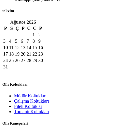
takvim
Ağustos 2026
P
S
Ç
P
C
C
P
1
2
3
4
5
6
7
8
9
10
11
12
13
14
15
16
17
18
19
20
21
22
23
24
25
26
27
28
29
30
31
Ofis Koltukları
Müdür Koltukları
Çalışma Koltukları
Fileli Koltuklar
Toplantı Koltukları
Ofis Kanepeleri