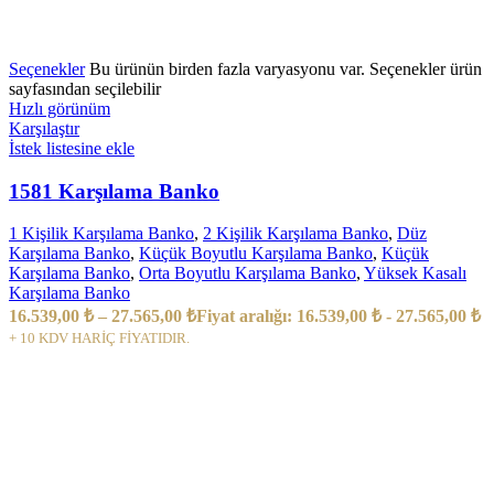
Seçenekler
Bu ürünün birden fazla varyasyonu var. Seçenekler ürün
sayfasından seçilebilir
Hızlı görünüm
Karşılaştır
İstek listesine ekle
1581 Karşılama Banko
1 Kişilik Karşılama Banko
,
2 Kişilik Karşılama Banko
,
Düz
Karşılama Banko
,
Küçük Boyutlu Karşılama Banko
,
Küçük
Karşılama Banko
,
Orta Boyutlu Karşılama Banko
,
Yüksek Kasalı
Karşılama Banko
16.539,00
₺
–
27.565,00
₺
Fiyat aralığı: 16.539,00 ₺ - 27.565,00 ₺
+ 10 KDV HARİÇ FİYATIDIR.