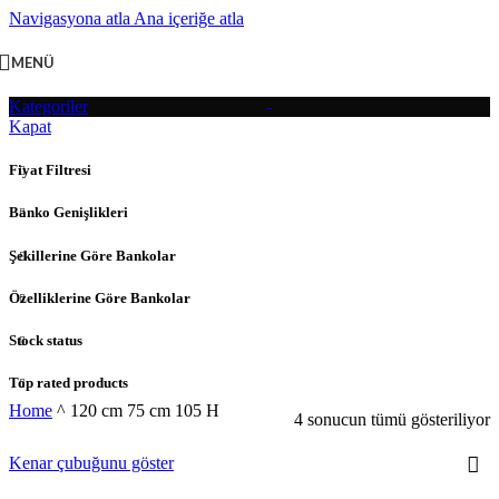
Navigasyona atla
Ana içeriğe atla
MENÜ
Kategoriler
Kapat
Fiyat Filtresi
Banko Genişlikleri
Şekillerine Göre Bankolar
Özelliklerine Göre Bankolar
Stock status
Top rated products
Home
^
120 cm 75 cm 105 H
4 sonucun tümü gösteriliyor
Kenar çubuğunu göster