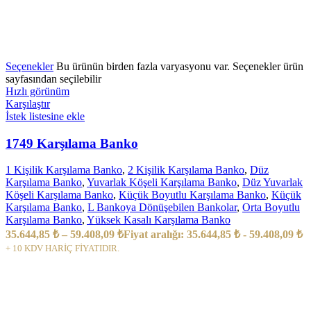
Seçenekler
Bu ürünün birden fazla varyasyonu var. Seçenekler ürün
sayfasından seçilebilir
Hızlı görünüm
Karşılaştır
İstek listesine ekle
1749 Karşılama Banko
1 Kişilik Karşılama Banko
,
2 Kişilik Karşılama Banko
,
Düz
Karşılama Banko
,
Yuvarlak Köşeli Karşılama Banko
,
Düz Yuvarlak
Köşeli Karşılama Banko
,
Küçük Boyutlu Karşılama Banko
,
Küçük
Karşılama Banko
,
L Bankoya Dönüşebilen Bankolar
,
Orta Boyutlu
Karşılama Banko
,
Yüksek Kasalı Karşılama Banko
35.644,85
₺
–
59.408,09
₺
Fiyat aralığı: 35.644,85 ₺ - 59.408,09 ₺
+ 10 KDV HARİÇ FİYATIDIR.