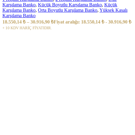
Karşılama Banko
,
Küçük Boyutlu Karşılama Banko
,
Küçük
Karşılama Banko
,
Orta Boyutlu Karşılama Banko
,
Yüksek Kasalı
Karşılama Banko
18.550,14
₺
–
30.916,90
₺
Fiyat aralığı: 18.550,14 ₺ - 30.916,90 ₺
+ 10 KDV HARİÇ FİYATIDIR.