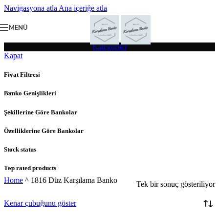
Navigasyona atla
Ana içeriğe atla
MENÜ
Kategoriler
Kapat
Fiyat Filtresi
Banko Genişlikleri
Şekillerine Göre Bankolar
Özelliklerine Göre Bankolar
Stock status
Top rated products
Home
^
1816 Düz Karşılama Banko
Tek bir sonuç gösteriliyor
Kenar çubuğunu göster