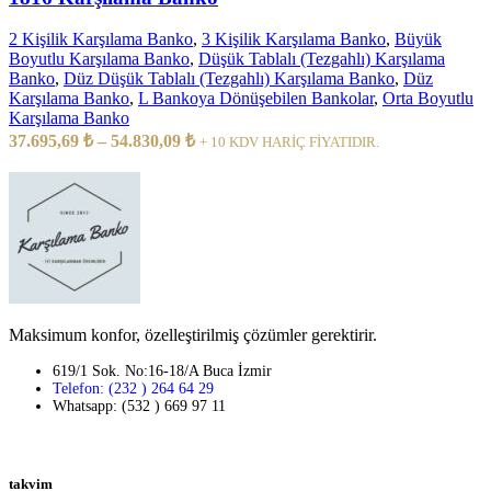
2 Kişilik Karşılama Banko
,
3 Kişilik Karşılama Banko
,
Büyük
Boyutlu Karşılama Banko
,
Düşük Tablalı (Tezgahlı) Karşılama
Banko
,
Düz Düşük Tablalı (Tezgahlı) Karşılama Banko
,
Düz
Karşılama Banko
,
L Bankoya Dönüşebilen Bankolar
,
Orta Boyutlu
Karşılama Banko
37.695,69
₺
–
54.830,09
₺
+ 10 KDV HARİÇ FİYATIDIR.
Maksimum konfor, özelleştirilmiş çözümler gerektirir.
619/1 Sok. No:16-18/A Buca İzmir
Telefon: (232 ) 264 64 29
Whatsapp: (532 ) 669 97 11
takvim