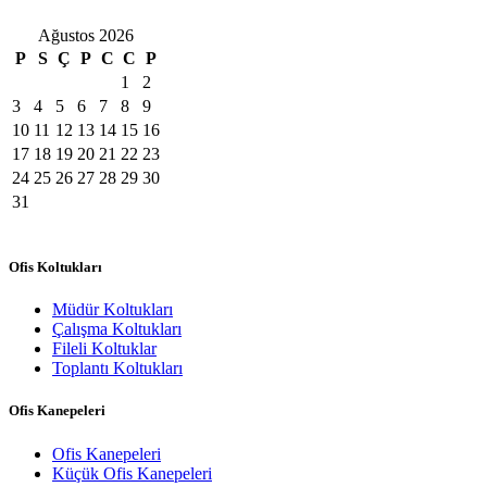
Ağustos 2026
P
S
Ç
P
C
C
P
1
2
3
4
5
6
7
8
9
10
11
12
13
14
15
16
17
18
19
20
21
22
23
24
25
26
27
28
29
30
31
Ofis Koltukları
Müdür Koltukları
Çalışma Koltukları
Fileli Koltuklar
Toplantı Koltukları
Ofis Kanepeleri
Ofis Kanepeleri
Küçük Ofis Kanepeleri