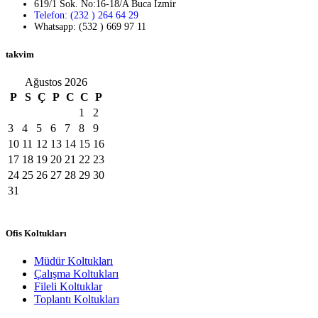
619/1 Sok. No:16-18/A Buca İzmir
Telefon: (232 ) 264 64 29
Whatsapp: (532 ) 669 97 11
takvim
Ağustos 2026
P
S
Ç
P
C
C
P
1
2
3
4
5
6
7
8
9
10
11
12
13
14
15
16
17
18
19
20
21
22
23
24
25
26
27
28
29
30
31
Ofis Koltukları
Müdür Koltukları
Çalışma Koltukları
Fileli Koltuklar
Toplantı Koltukları