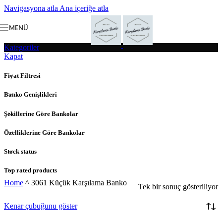
Navigasyona atla
Ana içeriğe atla
MENÜ
Kategoriler
Kapat
Fiyat Filtresi
Banko Genişlikleri
Şekillerine Göre Bankolar
Özelliklerine Göre Bankolar
Stock status
Top rated products
Home
^
3061 Küçük Karşılama Banko
Tek bir sonuç gösteriliyor
Kenar çubuğunu göster