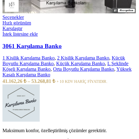
Bu
Seçenekler
ürünün
Hızlı görünüm
birden
Karşılaştır
fazla
İstek listesine ekle
varyasyonu
var.
3061 Karşılama Banko
Seçenekler
ürün
1 Kişilik Karşılama Banko
,
2 Kişilik Karşılama Banko
,
Küçük
sayfasından
Boyutlu Karşılama Banko
,
Küçük Karşılama Banko
,
L Şeklinde
seçilebilir
Köşeli Karşılama Banko
,
Orta Boyutlu Karşılama Banko
,
Yüksek
Kasalı Karşılama Banko
Fiyat
41.162,26
₺
–
53.268,81
₺
+ 10 KDV HARİÇ FİYATIDIR.
aralığı:
41.162,26 ₺
-
53.268,81 ₺
Maksimum konfor, özelleştirilmiş çözümler gerektirir.