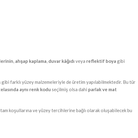
lerinin
,
ahşap kaplama
,
duvar kâğıdı
veya
reflektif boya
gibi
s
gibi farklı yüzey malzemeleriyle de üretim yapılabilmektedir. Bu tür
telasında aynı renk kodu
seçilmiş olsa dahi
parlak ve mat
 Ortam koşullarına ve yüzey tercihlerine bağlı olarak oluşabilecek bu