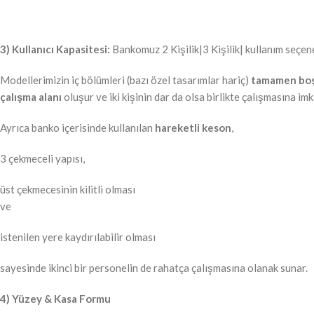
3) Kullanıcı Kapasitesi:
Bankomuz 2 Kişilik|3 Kişilik| kullanım seçene
Modellerimizin iç bölümleri (bazı özel tasarımlar hariç)
tamamen bo
çalışma alanı
oluşur ve iki kişinin dar da olsa birlikte çalışmasına imk
Ayrıca banko içerisinde kullanılan
hareketli keson
,
3 çekmeceli yapısı,
üst çekmecesinin kilitli olması
ve
istenilen yere kaydırılabilir olması
sayesinde ikinci bir personelin de rahatça çalışmasına olanak sunar.
4) Yüzey & Kasa Formu