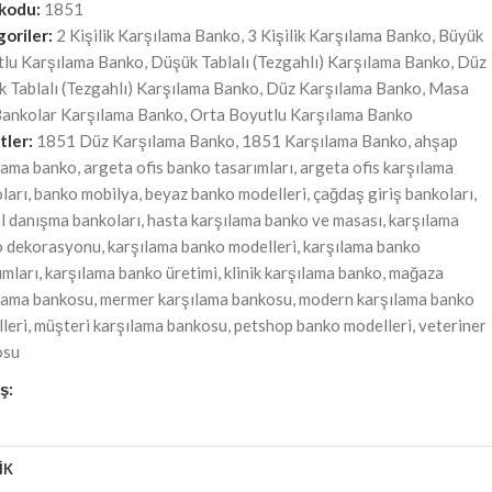
 kodu:
1851
oriler:
2 Kişilik Karşılama Banko
,
3 Kişilik Karşılama Banko
,
Büyük
lu Karşılama Banko
,
Düşük Tablalı (Tezgahlı) Karşılama Banko
,
Düz
 Tablalı (Tezgahlı) Karşılama Banko
,
Düz Karşılama Banko
,
Masa
Bankolar Karşılama Banko
,
Orta Boyutlu Karşılama Banko
tler:
1851 Düz Karşılama Banko
,
1851 Karşılama Banko
,
ahşap
lama banko
,
argeta ofis banko tasarımları
,
argeta ofis karşılama
ları
,
banko mobilya
,
beyaz banko modelleri
,
çağdaş giriş bankoları
,
l danışma bankoları
,
hasta karşılama banko ve masası
,
karşılama
o dekorasyonu
,
karşılama banko modelleri
,
karşılama banko
ımları
,
karşılama banko üretimi
,
klinik karşılama banko
,
mağaza
lama bankosu
,
mermer karşılama bankosu
,
modern karşılama banko
leri
,
müşteri karşılama bankosu
,
petshop banko modelleri
,
veteriner
osu
ş:
İK