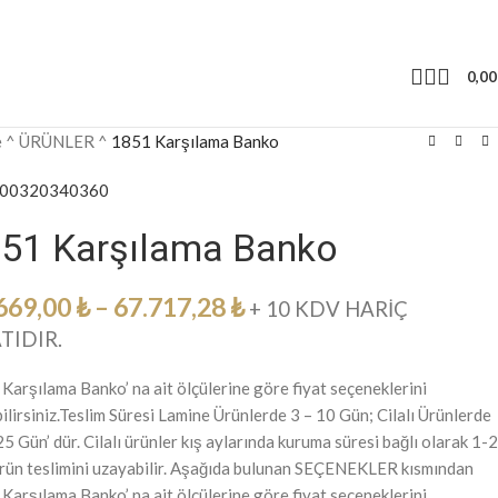
0,0
e
^
ÜRÜNLER
^
1851 Karşılama Banko
00
320
340
360
51 Karşılama Banko
669,00
₺
–
67.717,28
₺
+ 10 KDV HARİÇ
TIDIR.
Karşılama Banko’ na ait ölçülerine göre fiyat seçeneklerini
ilirsiniz.Teslim Süresi Lamine Ürünlerde 3 – 10 Gün; Cilalı Ürünlerde
25 Gün’ dür. Cilalı ürünler kış aylarında kuruma süresi bağlı olarak 1-2
rün teslimini uzayabilir. Aşağıda bulunan SEÇENEKLER kısmından
Karşılama Banko’ na ait ölçülerine göre fiyat seçeneklerini