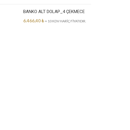
BANKO ALT DOLAP_4 ÇEKMECE
6.466,40
₺
+ 10 KDV HARİÇ FİYATIDIR.