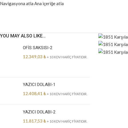
Navigasyona atla
Ana içeriğe atla
YOU MAY ALSO LIKE…
OFİS SAKSISI-2
12.349,03
₺
+ 10 KDV HARİÇ FİYATIDIR.
YAZICI DOLABI-1
12.408,41
₺
+ 10 KDV HARİÇ FİYATIDIR.
YAZICI DOLABI-2
11.817,53
₺
+ 10 KDV HARİÇ FİYATIDIR.