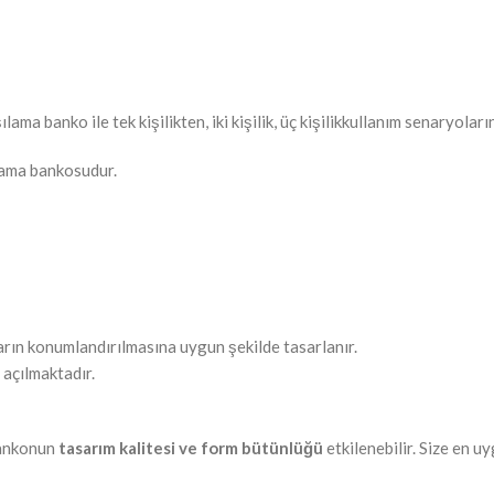
ma banko ile tek kişilikten, iki kişilik, üç kişilikkullanım senaryola
lama bankosudur.
rın konumlandırılmasına uygun şekilde tasarlanır.
açılmaktadır.
bankonun
tasarım kalitesi ve form bütünlüğü
etkilenebilir. Size en u