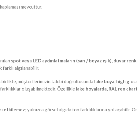
 kaplaması mevcuttur.
anılan
spot veya LED aydınlatmaların (sarı / beyaz ışık)
,
duvar renk
 farklı algılanabilir.
 birlikte, müşterilerimizin talebi doğrultusunda
lake boya, high glos
arklılıklar oluşabilmektedir. Özellikle
lake boyalarda
,
RAL renk kar
nı etkilemez
; yalnızca görsel algıda ton farklılıklarına yol açabilir.