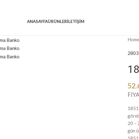
ANASAYFA
ÜRÜNLER
ILETİŞİM
Hom
280
3
18
52.
FİYA
1851 
göreb
20 – 
gün ü
1851 