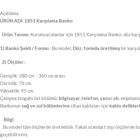
Açıklama
ÜRÜN ADI: 1851 Karşılama Banko
Ürün Tanımı:
Kurumsal alanlar için 1851 Karşılama Banko; düz karşıla
1) Banko Şekli / Formu :
Bu model,
Düz, formda üretilmiş
bir karşı
2) Ölçüler :
Genişlik: 280 cm – 360 cm arası.
Derinlik: 70 cm.
Yükseklik: 95 cm.
Çalışma tezgahı üst bölümü;
bilgisayar, telefon, yazıcı vb.
ekipmanla
Bankonun
sağ ve sol bölümlerine
cihaz kabloları için
kablo delikleri
Bilgi:
Bu model tüm ölçülerde üretilebilir. Fakat standart dışı ölçülerde 
geçebilirsiniz.