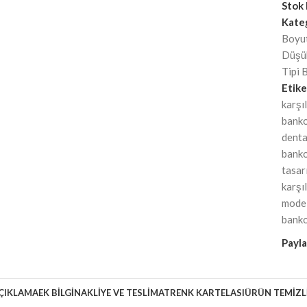
Stok
Kateg
Boyut
Düşük
Tipi 
Etike
karşı
banko
denta
bank
tasar
karşı
model
bank
Payla
ÇIKLAMA
EK BILGI
NAKLİYE VE TESLİMAT
RENK KARTELASI
ÜRÜN TEMİZL