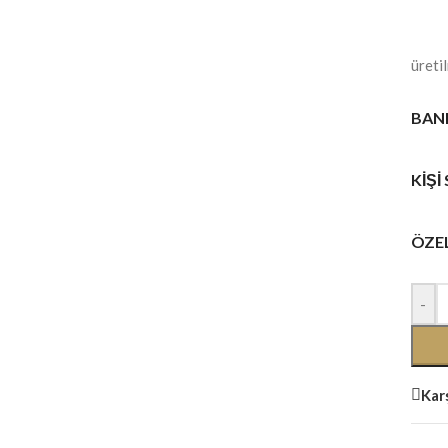
üretil
BANK
KIŞI
ÖZE
-
Karş