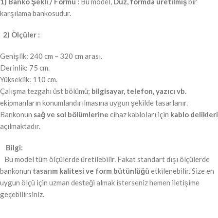
1) Banko Şekli / Formu :
Bu model,
Düz, formda üretilmiş
bir
karşılama bankosudur.
2) Ölçüler :
Genişlik: 240 cm – 320 cm arası.
Derinlik: 75 cm.
Yükseklik: 110 cm.
Çalışma tezgahı üst bölümü;
bilgisayar, telefon, yazıcı vb.
ekipmanların konumlandırılmasına uygun şekilde tasarlanır.
Bankonun
sağ ve sol bölümlerine
cihaz kabloları için
kablo delikleri
açılmaktadır.
Bilgi:
Bu model tüm ölçülerde üretilebilir. Fakat standart dışı ölçülerde
bankonun
tasarım kalitesi ve form bütünlüğü
etkilenebilir. Size en
uygun ölçü için uzman desteği almak isterseniz hemen iletişime
geçebilirsiniz.