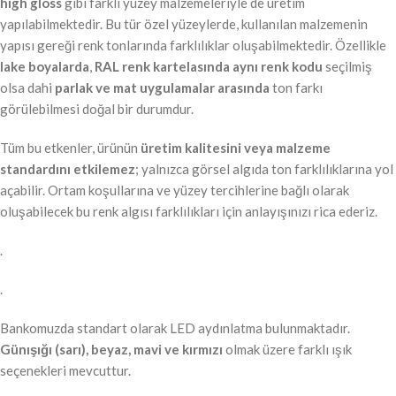
high gloss
gibi farklı yüzey malzemeleriyle de üretim
yapılabilmektedir. Bu tür özel yüzeylerde, kullanılan malzemenin
yapısı gereği renk tonlarında farklılıklar oluşabilmektedir. Özellikle
lake boyalarda
,
RAL renk kartelasında aynı renk kodu
seçilmiş
olsa dahi
parlak ve mat uygulamalar arasında
ton farkı
görülebilmesi doğal bir durumdur.
Tüm bu etkenler, ürünün
üretim kalitesini veya malzeme
standardını etkilemez
; yalnızca görsel algıda ton farklılıklarına yol
açabilir. Ortam koşullarına ve yüzey tercihlerine bağlı olarak
oluşabilecek bu renk algısı farklılıkları için anlayışınızı rica ederiz.
.
.
Bankomuzda standart olarak LED aydınlatma bulunmaktadır.
Günışığı (sarı), beyaz, mavi ve kırmızı
olmak üzere farklı ışık
seçenekleri mevcuttur.