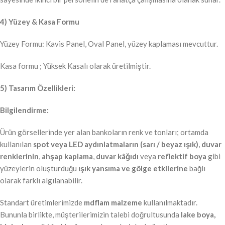
4) Yüzey & Kasa Formu
Yüzey Formu: Kavis Panel, Oval Panel, yüzey kaplaması mevcuttur.
Kasa formu ; Yüksek Kasalı olarak üretilmiştir.
5) Tasarım Özellikleri:
Bilgilendirme:
Ürün görsellerinde yer alan bankoların renk ve tonları; ortamda
kullanılan
spot veya LED aydınlatmaların (sarı / beyaz ışık)
,
duvar
renklerinin
,
ahşap kaplama
,
duvar kâğıdı
veya
reflektif boya
gibi
yüzeylerin oluşturduğu
ışık yansıma ve gölge etkilerine
bağlı
olarak farklı algılanabilir.
Standart üretimlerimizde
mdflam malzeme
kullanılmaktadır.
Bununla birlikte, müşterilerimizin talebi doğrultusunda
lake boya,