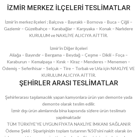
İZMİR MERKEZ İLÇELERİ TESLİMATLAR
İzmir’in merkez ilçeleri ; Balçova – Bayraklı – Bornova – Buca – Çiğli –
Gaziemir – Güzelbahçe – Karabağlar – Karşıyaka – Konak – Narlıdere
KURULUM ve NAKLİYE ALICIYA AİTTİR.
İzmir’in Diğer ilçeleri
Aliağa – Bayındır – Bergama – Beydağ – Çeşme – Dikili – Foça –
Karaburun – Kemalpaşa – Kınık – Kiraz – Menderes – Menemen –
Ödemiş – Seferihisar – Selçuk – Tire – Torbalı ve Urla için NAKLİYE VE
KURULUM ALICIYA AİTTİR.
ŞEHİRLER ARASI TESLİMATLAR
Şehirlerarası taşılamacılık yapan kamyonlara ürün yarı demonte yada
demonte olarak teslim edilir.
İzmir dışı ürün alımlarında bina kapısında sizlere ürün teslimatı
yapılmaktadır
TÜM TÜRKİYE’YE UYGUN FİYATA NAKLİYE İMKANI SAĞLANIR
Ödeme Şekli : Siparişinizin toplam tutarının %50’sini nakit olarak ön