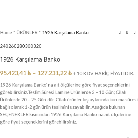
Home
^
ÜRÜNLER
^
1926 Karşılama Banko
240
260
280
300
320
1926 Karşılama Banko
95.423,41
₺
–
127.231,22
₺
+ 10 KDV HARİÇ FİYATIDIR.
1926 Karşılama Banko’ na ait ölçülerine göre fiyat seçeneklerini
görebilirsiniz.Teslim Süresi Lamine Ürünlerde 3 – 10 Gün; Cilalı
Ürünlerde 20 – 25 Gün’ dür. Cilalı ürünler kış aylarında kuruma süresi
bağlı olarak 1-2 gün ürün teslimini uzayabilir. Aşağıda bulunan
SEÇENEKLER kısmından 1926 Karşılama Banko’ na ait ölçülerine
göre fiyat seçeneklerini görebilirsiniz.