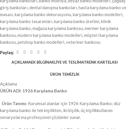
karşılama bankoları
,
banko mobilya
,
beyaz banko modelleri
,
çağdaş
giriş bankoları
,
dental danışma bankoları
,
hasta karşılama banko ve
masası
,
karşılama banko dekorasyonu
,
karşılama banko modelleri
,
karşılama banko tasarımları
,
karşılama banko üretimi
,
klinik
karşılama banko
,
mağaza karşılama bankosu
,
mermer karşılama
bankosu
,
modern karşılama banko modelleri
,
müşteri karşılama
bankosu
,
petshop banko modelleri
,
veteriner bankosu
Paylaş:
AÇIKLAMA
EK BILGI
NAKLİYE VE TESLİMAT
RENK KARTELASI
ÜRÜN TEMİZLİK
Açıklama
ÜRÜN ADI: 1926 Karşılama Banko
Ürün Tanımı:
Kurumsal alanlar için 1926 Karşılama Banko; düz
karşılama banko ile tek kişilikten, iki kişilik, üç kişilikkullanım
senaryolarına profesyonel çözümler sunar.