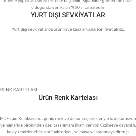
ödeme yaptıktan sonra üretime başlanılır; Siparişiniz gönderime hazır
olduğunda geri kalan %50 si tahsil edilir
YURT DIŞI SEVKİYATLAR
Yurt dışı sevkiyatlarda ürün ilave kasa ambalaj için fiyat alınız..
RENK KARTELASI
Ürün Renk Kartelası
MDF Lam Koleksiyonu; geniş renk ve dekor seçenekleriyle iç dekorasyon
ve mimaride birbirinden özel tasarımlara ilham veriyor. Çizilmeye dayanıklı,
kolay temizlenebilir, anti bakteriyel , solmaya ve sararmaya dirençli