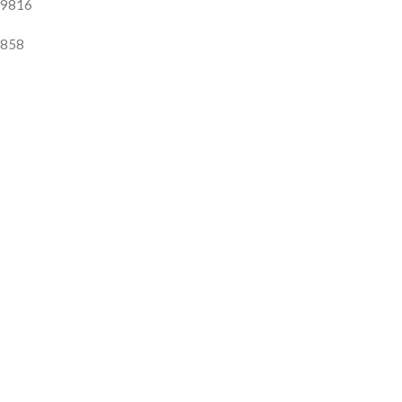
9816
858