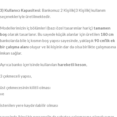
3) Kullanıcı Kapasitesi:
Bankomuz 2 Kişilik|3 Kişilik| kullanım
seçenekleriyle üretilmektedir.
Modellerimizin iç bölümleri (bazı özel tasarımlar hariç)
tamamen
boş
olarak tasarlanır. Bu sayede küçük alanlar için üretilen
180 cm
bankolarda bile iç kısmın boş yapısı sayesinde, yaklaşık
90 cm’lik ek
bir çalışma alanı
oluşur ve iki kişinin dar da olsa birlikte çalışmasına
imkan sağlar.
Ayrıca banko içerisinde kullanılan
hareketli keson
,
3 çekmeceli yapısı,
üst çekmecesinin kilitli olması
ve
istenilen yere kaydırılabilir olması
sayesinde ikinci bir personelin de rahatça çalışmasına olanak sunar.