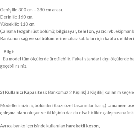
Genişlik: 300 cm – 380 cm arası.
Derinlik: 160 cm.
Yükseklik: 110 cm.
Çalışma tezgahı üst bölümü;
bilgisayar, telefon, yazıcı vb.
ekipmanla
Bankonun
sağ ve sol bölümlerine
cihaz kabloları için
kablo delikleri
Bilgi:
Bu model tüm ölçülerde üretilebilir. Fakat standart dışı ölçülerde 
geçebilirsiniz.
3) Kullanıcı Kapasitesi:
Bankomuz 2 Kişilik|3 Kişilik| kullanım seçene
Modellerimizin iç bölümleri (bazı özel tasarımlar hariç)
tamamen bo
çalışma alanı
oluşur ve iki kişinin dar da olsa birlikte çalışmasına imk
Ayrıca banko içerisinde kullanılan
hareketli keson
,