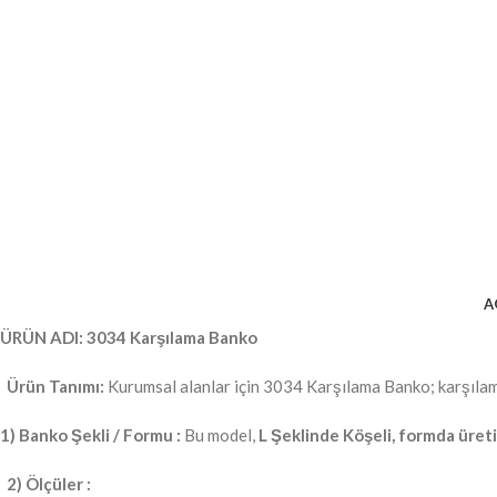
A
ÜRÜN ADI: 3034 Karşılama Banko
Ürün Tanımı:
Kurumsal alanlar için 3034 Karşılama Banko; karşılama b
1) Banko Şekli / Formu :
Bu model,
L Şeklinde Köşeli, formda üret
2) Ölçüler :