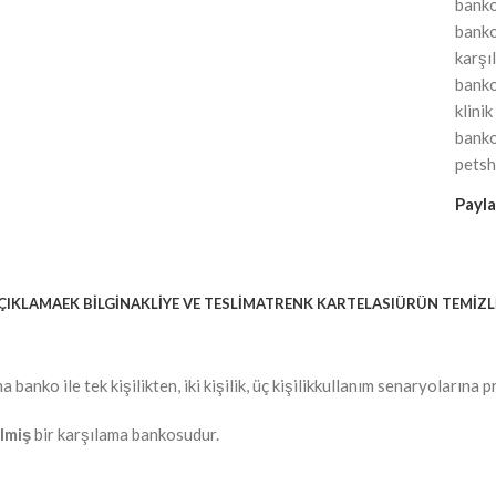
banko
banko
karşı
banko
klini
bank
petsh
Payla
ÇIKLAMA
EK BILGI
NAKLİYE VE TESLİMAT
RENK KARTELASI
ÜRÜN TEMİZL
anko ile tek kişilikten, iki kişilik, üç kişilikkullanım senaryolarına
ilmiş
bir karşılama bankosudur.