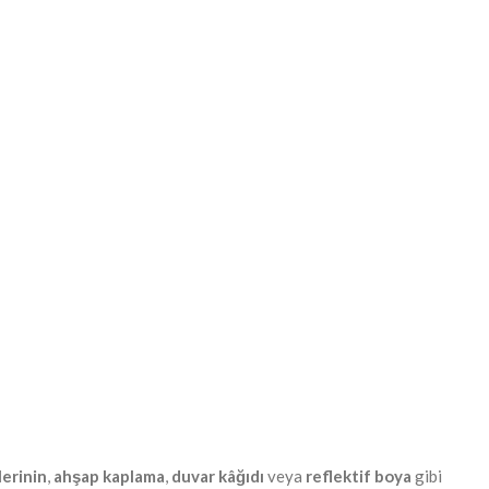
lerinin
,
ahşap kaplama
,
duvar kâğıdı
veya
reflektif boya
gibi