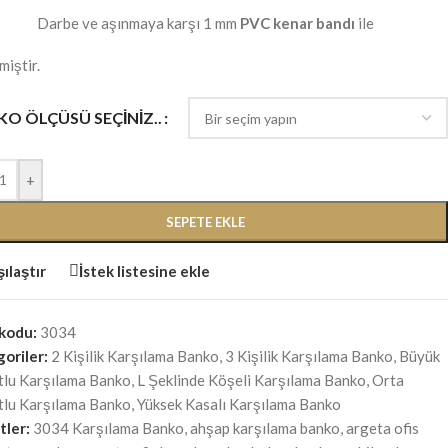
Darbe ve aşınmaya karşı 1 mm
PVC kenar bandı
ile
miştir.
O ÖLÇÜSÜ SEÇINIZ..
+
SEPETE EKLE
ılaştır
İstek listesine ekle
 kodu:
3034
oriler:
2 Kişilik Karşılama Banko
,
3 Kişilik Karşılama Banko
,
Büyük
lu Karşılama Banko
,
L Şeklinde Köşeli Karşılama Banko
,
Orta
lu Karşılama Banko
,
Yüksek Kasalı Karşılama Banko
tler:
3034 Karşılama Banko
,
ahşap karşılama banko
,
argeta ofis