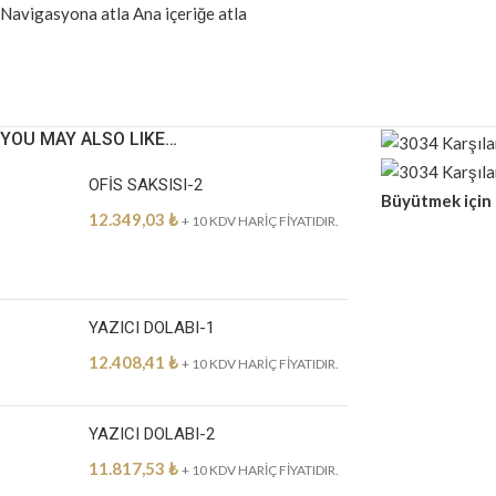
Navigasyona atla
Ana içeriğe atla
YOU MAY ALSO LIKE…
OFİS SAKSISI-2
Büyütmek için 
12.349,03
₺
+ 10 KDV HARİÇ FİYATIDIR.
YAZICI DOLABI-1
12.408,41
₺
+ 10 KDV HARİÇ FİYATIDIR.
YAZICI DOLABI-2
11.817,53
₺
+ 10 KDV HARİÇ FİYATIDIR.