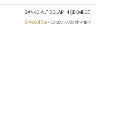
BANKO ALT DOLAP_4 ÇEKMECE
6.466,40
₺
+ 10 KDV HARİÇ FİYATIDIR.