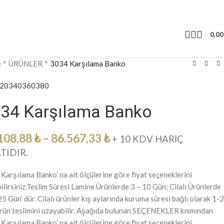
0,0
e
^
ÜRÜNLER
^
3034 Karşılama Banko
20
340
360
380
34 Karşılama Banko
108,88
₺
–
86.567,33
₺
+ 10 KDV HARİÇ
TIDIR.
Karşılama Banko’ na ait ölçülerine göre fiyat seçeneklerini
ilirsiniz.Teslim Süresi Lamine Ürünlerde 3 – 10 Gün; Cilalı Ürünlerde
25 Gün’ dür. Cilalı ürünler kış aylarında kuruma süresi bağlı olarak 1-2
rün teslimini uzayabilir. Aşağıda bulunan SEÇENEKLER kısmından
Karşılama Banko’ na ait ölçülerine göre fiyat seçeneklerini