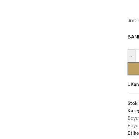
üretil
BANK
-
Karş
Stok
Kateg
Boyut
Boyut
Etike