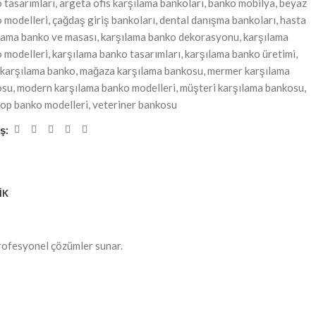
 tasarımları
,
argeta ofis karşılama bankoları
,
banko mobilya
,
beyaz
 modelleri
,
çağdaş giriş bankoları
,
dental danışma bankoları
,
hasta
lama banko ve masası
,
karşılama banko dekorasyonu
,
karşılama
 modelleri
,
karşılama banko tasarımları
,
karşılama banko üretimi
,
k karşılama banko
,
mağaza karşılama bankosu
,
mermer karşılama
osu
,
modern karşılama banko modelleri
,
müşteri karşılama bankosu
,
op banko modelleri
,
veteriner bankosu
ş:
İK
 profesyonel çözümler sunar.