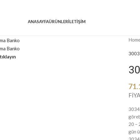
ANASAYFA
ÜRÜNLER
ILETİŞİM
Hom
300
3
tıklayın
30
71.
FİYA
3034 
göreb
20 – 
gün ü
3034 