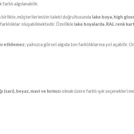
 farklı algılanabilir.
 birlikte, müşterilerimizin talebi doğrultusunda
lake boya, high glos
arklılıklar oluşabilmektedir. Özellikle
lake boyalarda
,
RAL renk kar
nı etkilemez
; yalnızca görsel algıda ton farklılıklarına yol açabilir.
ı (sarı), beyaz, mavi ve kırmızı
olmak üzere farklı ışık seçenekleri m