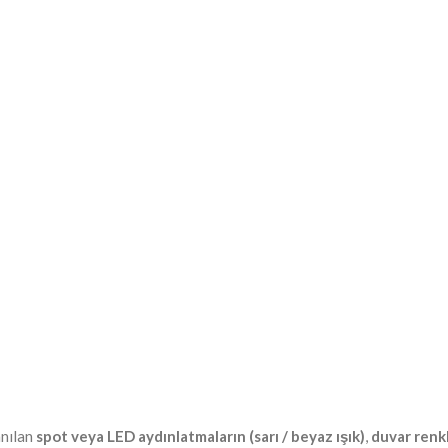
anılan
spot veya LED aydınlatmaların (sarı / beyaz ışık)
,
duvar renk