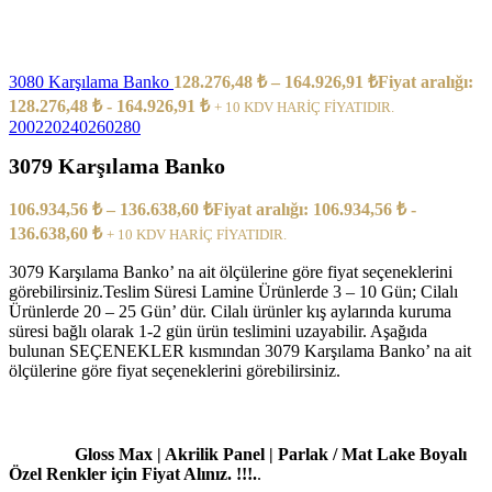
3080 Karşılama Banko
128.276,48
₺
–
164.926,91
₺
Fiyat aralığı:
128.276,48 ₺ - 164.926,91 ₺
+ 10 KDV HARİÇ FİYATIDIR.
200
220
240
260
280
3079 Karşılama Banko
106.934,56
₺
–
136.638,60
₺
Fiyat aralığı: 106.934,56 ₺ -
136.638,60 ₺
+ 10 KDV HARİÇ FİYATIDIR.
3079 Karşılama Banko’ na ait ölçülerine göre fiyat seçeneklerini
görebilirsiniz.Teslim Süresi Lamine Ürünlerde 3 – 10 Gün; Cilalı
Ürünlerde 20 – 25 Gün’ dür. Cilalı ürünler kış aylarında kuruma
süresi bağlı olarak 1-2 gün ürün teslimini uzayabilir. Aşağıda
bulunan SEÇENEKLER kısmından 3079 Karşılama Banko’ na ait
ölçülerine göre fiyat seçeneklerini görebilirsiniz.
Gloss Max | Akrilik Panel | Parlak / Mat Lake Boyalı
Özel Renkler için Fiyat Alınız. !!!.
.