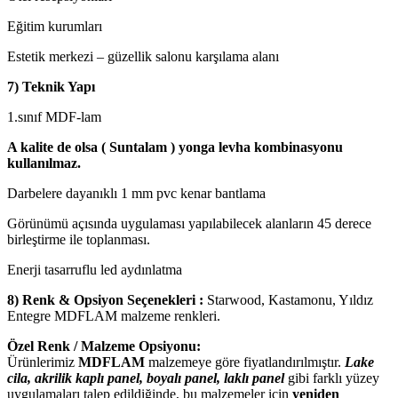
Eğitim kurumları
Estetik merkezi – güzellik salonu karşılama alanı
7) Teknik Yapı
1.sınıf MDF-lam
A kalite de olsa ( Suntalam ) yonga levha kombinasyonu
kullanılmaz.
Darbelere dayanıklı 1 mm pvc kenar bantlama
Görünümü açısında uygulaması yapılabilecek alanların 45 derece
birleştirme ile toplanması.
Enerji tasarruflu led aydınlatma
8) Renk & Opsiyon Seçenekleri :
Starwood, Kastamonu, Yıldız
Entegre MDFLAM malzeme renkleri.
Özel Renk / Malzeme Opsiyonu:
Ürünlerimiz
MDFLAM
malzemeye göre fiyatlandırılmıştır.
Lake
cila, akrilik kaplı panel, boyalı panel, laklı panel
gibi farklı yüzey
uygulamaları talep edildiğinde, bu malzemeler için
yeniden