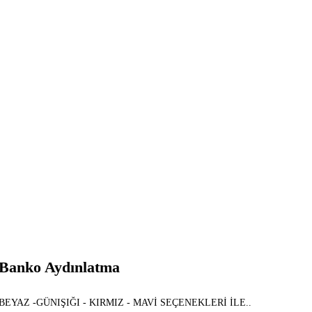
Banko Aydınlatma
BEYAZ -GÜNIŞIĞI - KIRMIZ - MAVİ SEÇENEKLERİ İLE..