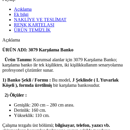
Açıklama
Ek bilgi
NAKLİYE VE TESLİMAT
RENK KARTELASI
ÜRÜN TEMİZLİK
Açıklama
ÜRÜN ADI: 3079 Karşılama Banko
Ürün Tanımı:
Kurumsal alanlar için 3079 Karşılama Banko;
karşılama banko ile tek kişilikten, iki kişilikkullanım senaryolarına
profesyonel çözümler sunar.
1) Banko Şekli / Formu :
Bu model,
J Şeklinde ( L Yuvarlak
Köşeli ), formda üretilmiş
bir karşılama bankosudur.
2) Ölçüler :
Genişlik: 200 cm – 280 cm arası.
Derinlik: 160 cm.
Yükseklik: 110 cm.
Çalışma tezgahı üst bölümü;
bilgisayar, telefon, yazıcı vb.