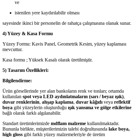
ve
istenilen yere kaydırılabilir olması
sayesinde ikinci bir personelin de rahatça çalışmasına olanak sunar.
4) Yüzey & Kasa Formu
Yüzey Formu: Kavis Panel, Geometrik Kesim, yüzey kaplaması
mevcuttur.
Kasa formu ; Yüksek Kasalı olarak üretilmiştir.
5) Tasarım Özellikleri:
Bilgilendirme:
Ürün görsellerinde yer alan bankoların renk ve tonları; ortamda
kullanılan
spot veya LED aydınlatmaların (sarı / beyaz ışık)
,
duvar renklerinin
,
ahşap kaplama
,
duvar kâğıdı
veya
reflektif
boya
gibi yüzeylerin oluşturduğu
ışık yansıma ve gölge etkilerine
bağlı olarak farklı algılanabilir.
Standart üretimlerimizde
mdflam malzeme
kullanılmaktadır.
Bununla birlikte, müşterilerimizin talebi doğrultusunda
lake boya,
high gloss
gibi farklı yüzey malzemeleriyle de üretim