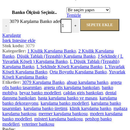
Banko Ölçüsü Seçiniz..
Temizle
3079 Karşılama Banko adet
SEPETE EKLE
-
+
Karşılaştır
İstek listesine ekle
Stok kodu:
3079
Kategoriler:
1 Kişilik Karşılama Banko
,
2 Kişilik Karşılama
Banko
,
Düşük Tablalı (Tezgahlı) Karşılama Banko
,
J Şeklinde ( L
Yuvarlak Köşeli ) Karşılama Banko
,
L Düşük Tablalı (Tezgahlı)
Karşılama Banko
,
L Şeklinde Köşeli Karşılama Banko
,
L Yuvarlak
Köşeli Karşılama Banko
,
Orta Boyutlu Karşılama Banko
,
Yuvarlak
Köşeli Karşılama Banko
Etiketler:
3079 Karşılama Banko
,
ahşap karşılama banko
,
argeta
ofis banko tasarımları
,
argeta ofis karşılama bankoları
,
banko
mobilya
,
beyaz banko modelleri
,
çağdaş giriş bankoları
,
dental
danışma bankoları
,
hasta karşılama banko ve masası
,
karşılama
banko dekorasyonu
,
karşılama banko modelleri
,
karşılama banko
tasarımları
,
karşılama banko üretimi
,
klinik karşılama banko
,
mağaza
karşılama bankosu
,
mermer karşılama bankosu
,
modern karşılama
banko modelleri
,
müşteri karşılama bankosu
,
petshop banko
modelleri
,
veteriner bankosu
Paylaş: