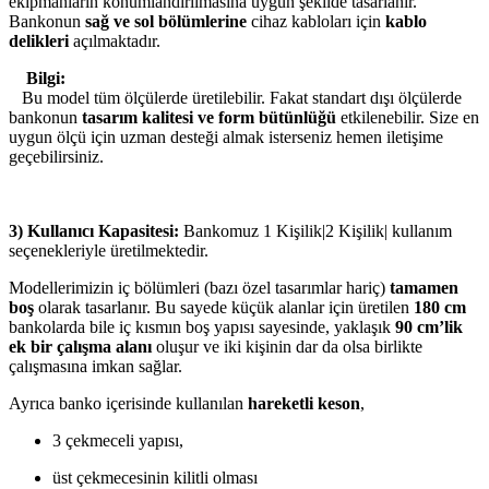
ekipmanların konumlandırılmasına uygun şekilde tasarlanır.
Bankonun
sağ ve sol bölümlerine
cihaz kabloları için
kablo
delikleri
açılmaktadır.
Bilgi:
Bu model tüm ölçülerde üretilebilir. Fakat standart dışı ölçülerde
bankonun
tasarım kalitesi ve form bütünlüğü
etkilenebilir. Size en
uygun ölçü için uzman desteği almak isterseniz hemen iletişime
geçebilirsiniz.
3) Kullanıcı Kapasitesi:
Bankomuz 1 Kişilik|2 Kişilik| kullanım
seçenekleriyle üretilmektedir.
Modellerimizin iç bölümleri (bazı özel tasarımlar hariç)
tamamen
boş
olarak tasarlanır. Bu sayede küçük alanlar için üretilen
180 cm
bankolarda bile iç kısmın boş yapısı sayesinde, yaklaşık
90 cm’lik
ek bir çalışma alanı
oluşur ve iki kişinin dar da olsa birlikte
çalışmasına imkan sağlar.
Ayrıca banko içerisinde kullanılan
hareketli keson
,
3 çekmeceli yapısı,
üst çekmecesinin kilitli olması